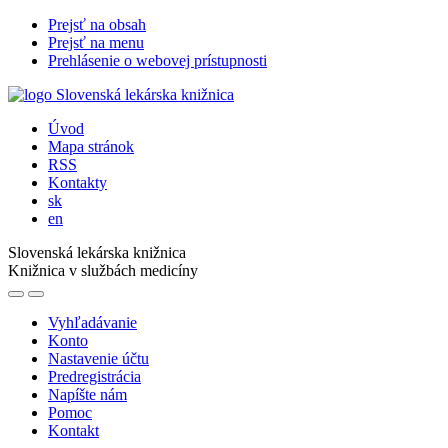
Prejsť na obsah
Prejsť na menu
Prehlásenie o webovej prístupnosti
Úvod
Mapa stránok
RSS
Kontakty
sk
en
Slovenská lekárska knižnica
Knižnica v službách medicíny
Vyhľadávanie
Konto
Nastavenie účtu
Predregistrácia
Napíšte nám
Pomoc
Kontakt