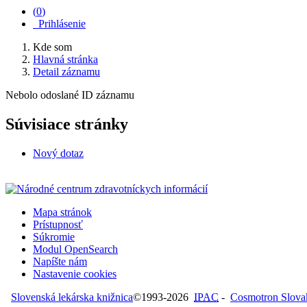
(
0
)
Prihlásenie
Kde som
Hlavná stránka
Detail záznamu
Nebolo odoslané ID záznamu
Súvisiace stránky
Nový dotaz
Mapa stránok
Prístupnosť
Súkromie
Modul OpenSearch
Napíšte nám
Nastavenie cookies
Slovenská lekárska knižnica
©1993-2026
IPAC
-
Cosmotron Slovaki