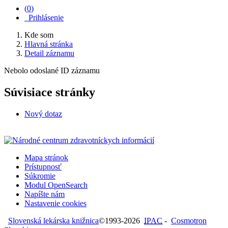
(
0
)
Prihlásenie
Kde som
Hlavná stránka
Detail záznamu
Nebolo odoslané ID záznamu
Súvisiace stránky
Nový dotaz
Mapa stránok
Prístupnosť
Súkromie
Modul OpenSearch
Napíšte nám
Nastavenie cookies
Slovenská lekárska knižnica
©1993-2026
IPAC
-
Cosmotron