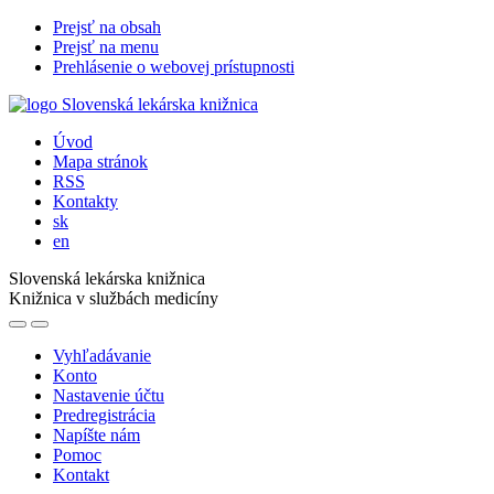
Prejsť na obsah
Prejsť na menu
Prehlásenie o webovej prístupnosti
Úvod
Mapa stránok
RSS
Kontakty
sk
en
Slovenská lekárska knižnica
Knižnica v službách medicíny
Vyhľadávanie
Konto
Nastavenie účtu
Predregistrácia
Napíšte nám
Pomoc
Kontakt