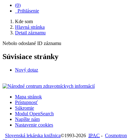
(
0
)
Prihlásenie
Kde som
Hlavná stránka
Detail záznamu
Nebolo odoslané ID záznamu
Súvisiace stránky
Nový dotaz
Mapa stránok
Prístupnosť
Súkromie
Modul OpenSearch
Napíšte nám
Nastavenie cookies
Slovenská lekárska knižnica
©1993-2026
IPAC
-
Cosmotron