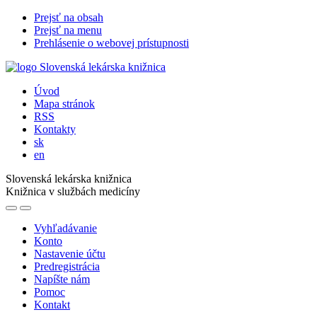
Prejsť na obsah
Prejsť na menu
Prehlásenie o webovej prístupnosti
Úvod
Mapa stránok
RSS
Kontakty
sk
en
Slovenská lekárska knižnica
Knižnica v službách medicíny
Vyhľadávanie
Konto
Nastavenie účtu
Predregistrácia
Napíšte nám
Pomoc
Kontakt