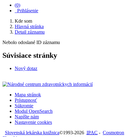
(
0
)
Prihlásenie
Kde som
Hlavná stránka
Detail záznamu
Nebolo odoslané ID záznamu
Súvisiace stránky
Nový dotaz
Mapa stránok
Prístupnosť
Súkromie
Modul OpenSearch
Napíšte nám
Nastavenie cookies
Slovenská lekárska knižnica
©1993-2026
IPAC
-
Cosmotron