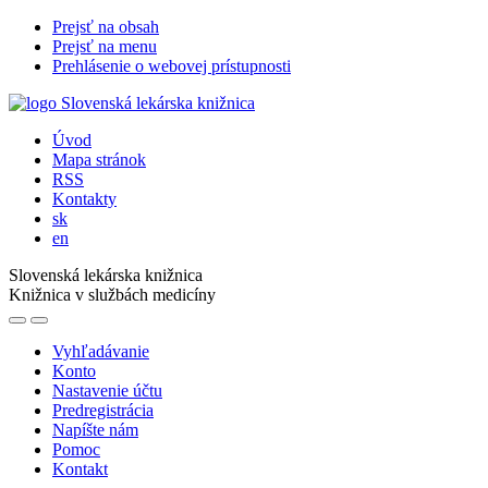
Prejsť na obsah
Prejsť na menu
Prehlásenie o webovej prístupnosti
Úvod
Mapa stránok
RSS
Kontakty
sk
en
Slovenská lekárska knižnica
Knižnica v službách medicíny
Vyhľadávanie
Konto
Nastavenie účtu
Predregistrácia
Napíšte nám
Pomoc
Kontakt