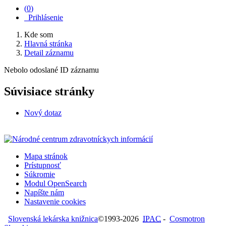
(
0
)
Prihlásenie
Kde som
Hlavná stránka
Detail záznamu
Nebolo odoslané ID záznamu
Súvisiace stránky
Nový dotaz
Mapa stránok
Prístupnosť
Súkromie
Modul OpenSearch
Napíšte nám
Nastavenie cookies
Slovenská lekárska knižnica
©1993-2026
IPAC
-
Cosmotron