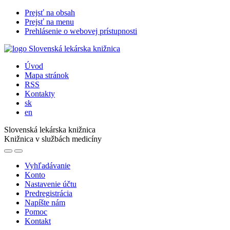
Prejsť na obsah
Prejsť na menu
Prehlásenie o webovej prístupnosti
Úvod
Mapa stránok
RSS
Kontakty
sk
en
Slovenská lekárska knižnica
Knižnica v službách medicíny
Vyhľadávanie
Konto
Nastavenie účtu
Predregistrácia
Napíšte nám
Pomoc
Kontakt