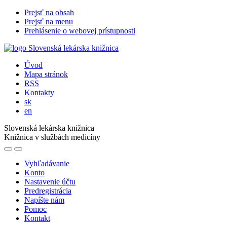
Prejsť na obsah
Prejsť na menu
Prehlásenie o webovej prístupnosti
Úvod
Mapa stránok
RSS
Kontakty
sk
en
Slovenská lekárska knižnica
Knižnica v službách medicíny
Vyhľadávanie
Konto
Nastavenie účtu
Predregistrácia
Napíšte nám
Pomoc
Kontakt