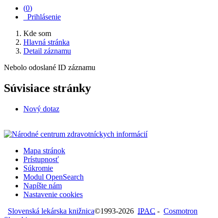
(
0
)
Prihlásenie
Kde som
Hlavná stránka
Detail záznamu
Nebolo odoslané ID záznamu
Súvisiace stránky
Nový dotaz
Mapa stránok
Prístupnosť
Súkromie
Modul OpenSearch
Napíšte nám
Nastavenie cookies
Slovenská lekárska knižnica
©1993-2026
IPAC
-
Cosmotron