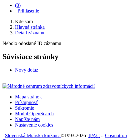
(
0
)
Prihlásenie
Kde som
Hlavná stránka
Detail záznamu
Nebolo odoslané ID záznamu
Súvisiace stránky
Nový dotaz
Mapa stránok
Prístupnosť
Súkromie
Modul OpenSearch
Napíšte nám
Nastavenie cookies
Slovenská lekárska knižnica
©1993-2026
IPAC
-
Cosmotron