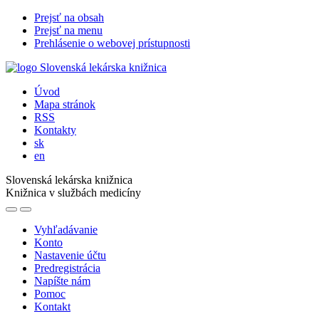
Prejsť na obsah
Prejsť na menu
Prehlásenie o webovej prístupnosti
Úvod
Mapa stránok
RSS
Kontakty
sk
en
Slovenská lekárska knižnica
Knižnica v službách medicíny
Vyhľadávanie
Konto
Nastavenie účtu
Predregistrácia
Napíšte nám
Pomoc
Kontakt