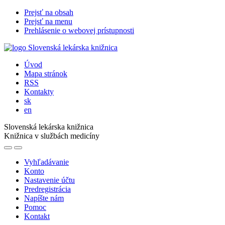
Prejsť na obsah
Prejsť na menu
Prehlásenie o webovej prístupnosti
Úvod
Mapa stránok
RSS
Kontakty
sk
en
Slovenská lekárska knižnica
Knižnica v službách medicíny
Vyhľadávanie
Konto
Nastavenie účtu
Predregistrácia
Napíšte nám
Pomoc
Kontakt