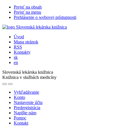
Prejsť na obsah
Prejsť na menu
Prehlásenie o webovej prístupnosti
Úvod
Mapa stránok
RSS
Kontakty
sk
en
Slovenská lekárska knižnica
Knižnica v službách medicíny
Vyhľadávanie
Konto
Nastavenie účtu
Predregistrácia
Napíšte nám
Pomoc
Kontakt