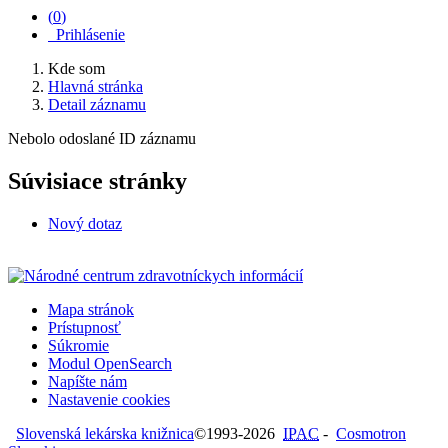
(
0
)
Prihlásenie
Kde som
Hlavná stránka
Detail záznamu
Nebolo odoslané ID záznamu
Súvisiace stránky
Nový dotaz
Mapa stránok
Prístupnosť
Súkromie
Modul OpenSearch
Napíšte nám
Nastavenie cookies
Slovenská lekárska knižnica
©1993-2026
IPAC
-
Cosmotron