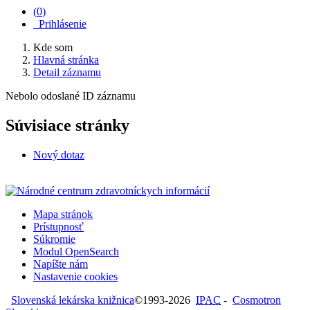
(
0
)
Prihlásenie
Kde som
Hlavná stránka
Detail záznamu
Nebolo odoslané ID záznamu
Súvisiace stránky
Nový dotaz
Mapa stránok
Prístupnosť
Súkromie
Modul OpenSearch
Napíšte nám
Nastavenie cookies
Slovenská lekárska knižnica
©1993-2026
IPAC
-
Cosmotron