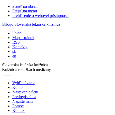
Prejsť na obsah
Prejsť na menu
Prehlásenie o webovej prístupnosti
Úvod
Mapa stránok
RSS
Kontakty
sk
en
Slovenská lekárska knižnica
Knižnica v službách medicíny
Vyhľadávanie
Konto
Nastavenie účtu
Predregistrácia
Napíšte nám
Pomoc
Kontakt