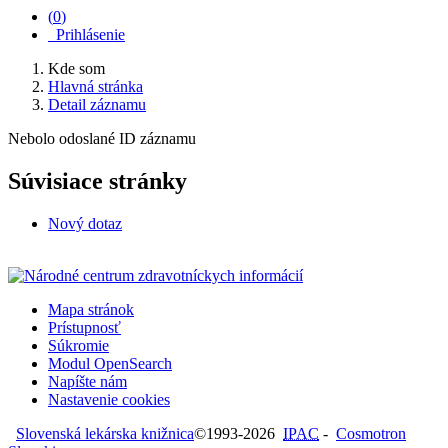
(
0
)
Prihlásenie
Kde som
Hlavná stránka
Detail záznamu
Nebolo odoslané ID záznamu
Súvisiace stránky
Nový dotaz
Mapa stránok
Prístupnosť
Súkromie
Modul OpenSearch
Napíšte nám
Nastavenie cookies
Slovenská lekárska knižnica
©1993-2026
IPAC
-
Cosmotron