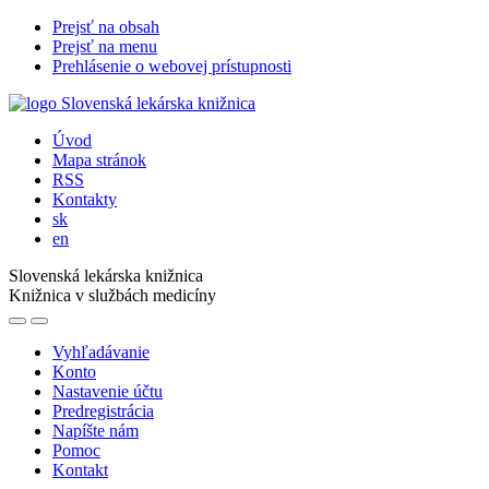
Prejsť na obsah
Prejsť na menu
Prehlásenie o webovej prístupnosti
Úvod
Mapa stránok
RSS
Kontakty
sk
en
Slovenská lekárska knižnica
Knižnica v službách medicíny
Vyhľadávanie
Konto
Nastavenie účtu
Predregistrácia
Napíšte nám
Pomoc
Kontakt