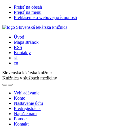
Prejsť na obsah
Prejsť na menu
Prehlásenie o webovej prístupnosti
Úvod
Mapa stránok
RSS
Kontakty
sk
en
Slovenská lekárska knižnica
Knižnica v službách medicíny
Vyhľadávanie
Konto
Nastavenie účtu
Predregistrácia
Napíšte nám
Pomoc
Kontakt