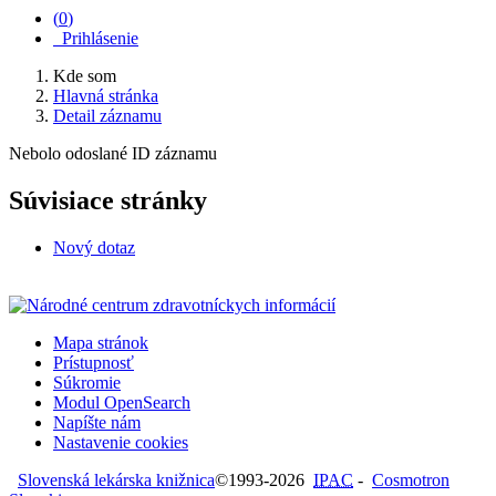
(
0
)
Prihlásenie
Kde som
Hlavná stránka
Detail záznamu
Nebolo odoslané ID záznamu
Súvisiace stránky
Nový dotaz
Mapa stránok
Prístupnosť
Súkromie
Modul OpenSearch
Napíšte nám
Nastavenie cookies
Slovenská lekárska knižnica
©1993-2026
IPAC
-
Cosmotron