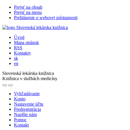
Prejsť na obsah
Prejsť na menu
Prehlásenie o webovej prístupnosti
Úvod
Mapa stránok
RSS
Kontakty
sk
en
Slovenská lekárska knižnica
Knižnica v službách medicíny
Vyhľadávanie
Konto
Nastavenie účtu
Predregistrácia
Napíšte nám
Pomoc
Kontakt