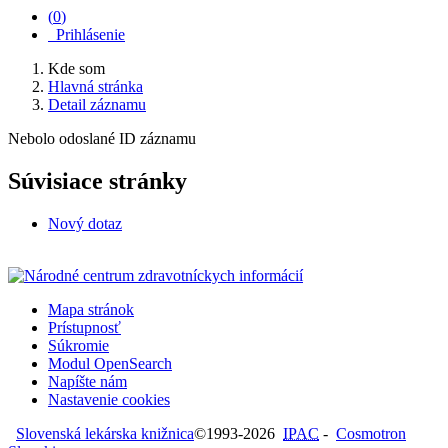
(
0
)
Prihlásenie
Kde som
Hlavná stránka
Detail záznamu
Nebolo odoslané ID záznamu
Súvisiace stránky
Nový dotaz
Mapa stránok
Prístupnosť
Súkromie
Modul OpenSearch
Napíšte nám
Nastavenie cookies
Slovenská lekárska knižnica
©1993-2026
IPAC
-
Cosmotron