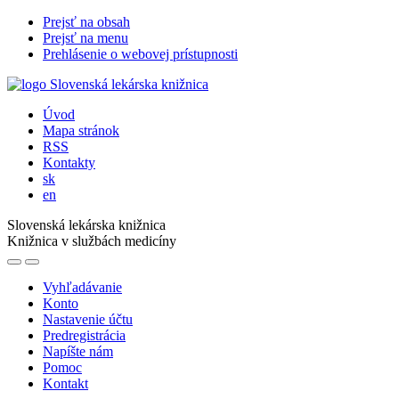
Prejsť na obsah
Prejsť na menu
Prehlásenie o webovej prístupnosti
Úvod
Mapa stránok
RSS
Kontakty
sk
en
Slovenská lekárska knižnica
Knižnica v službách medicíny
Vyhľadávanie
Konto
Nastavenie účtu
Predregistrácia
Napíšte nám
Pomoc
Kontakt