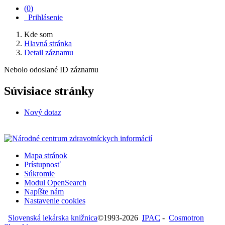
(
0
)
Prihlásenie
Kde som
Hlavná stránka
Detail záznamu
Nebolo odoslané ID záznamu
Súvisiace stránky
Nový dotaz
Mapa stránok
Prístupnosť
Súkromie
Modul OpenSearch
Napíšte nám
Nastavenie cookies
Slovenská lekárska knižnica
©1993-2026
IPAC
-
Cosmotron