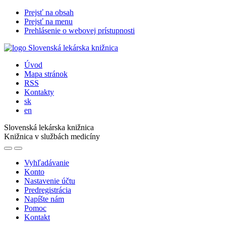
Prejsť na obsah
Prejsť na menu
Prehlásenie o webovej prístupnosti
Úvod
Mapa stránok
RSS
Kontakty
sk
en
Slovenská lekárska knižnica
Knižnica v službách medicíny
Vyhľadávanie
Konto
Nastavenie účtu
Predregistrácia
Napíšte nám
Pomoc
Kontakt