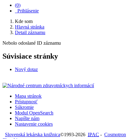
(
0
)
Prihlásenie
Kde som
Hlavná stránka
Detail záznamu
Nebolo odoslané ID záznamu
Súvisiace stránky
Nový dotaz
Mapa stránok
Prístupnosť
Súkromie
Modul OpenSearch
Napíšte nám
Nastavenie cookies
Slovenská lekárska knižnica
©1993-2026
IPAC
-
Cosmotron