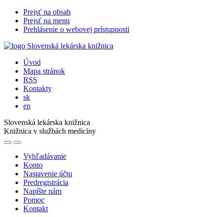
Prejsť na obsah
Prejsť na menu
Prehlásenie o webovej prístupnosti
Úvod
Mapa stránok
RSS
Kontakty
sk
en
Slovenská lekárska knižnica
Knižnica v službách medicíny
Vyhľadávanie
Konto
Nastavenie účtu
Predregistrácia
Napíšte nám
Pomoc
Kontakt