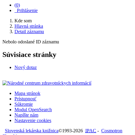
(
0
)
Prihlásenie
Kde som
Hlavná stránka
Detail záznamu
Nebolo odoslané ID záznamu
Súvisiace stránky
Nový dotaz
Mapa stránok
Prístupnosť
Súkromie
Modul OpenSearch
Napíšte nám
Nastavenie cookies
Slovenská lekárska knižnica
©1993-2026
IPAC
-
Cosmotron