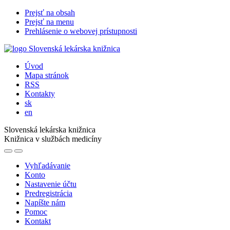
Prejsť na obsah
Prejsť na menu
Prehlásenie o webovej prístupnosti
Úvod
Mapa stránok
RSS
Kontakty
sk
en
Slovenská lekárska knižnica
Knižnica v službách medicíny
Vyhľadávanie
Konto
Nastavenie účtu
Predregistrácia
Napíšte nám
Pomoc
Kontakt