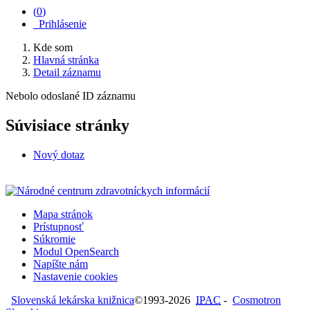
(
0
)
Prihlásenie
Kde som
Hlavná stránka
Detail záznamu
Nebolo odoslané ID záznamu
Súvisiace stránky
Nový dotaz
Mapa stránok
Prístupnosť
Súkromie
Modul OpenSearch
Napíšte nám
Nastavenie cookies
Slovenská lekárska knižnica
©1993-2026
IPAC
-
Cosmotron