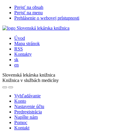
Prejsť na obsah
Prejsť na menu
Prehlásenie o webovej prístupnosti
Úvod
Mapa stránok
RSS
Kontakty
sk
en
Slovenská lekárska knižnica
Knižnica v službách medicíny
Vyhľadávanie
Konto
Nastavenie účtu
Predregistrácia
Napíšte nám
Pomoc
Kontakt