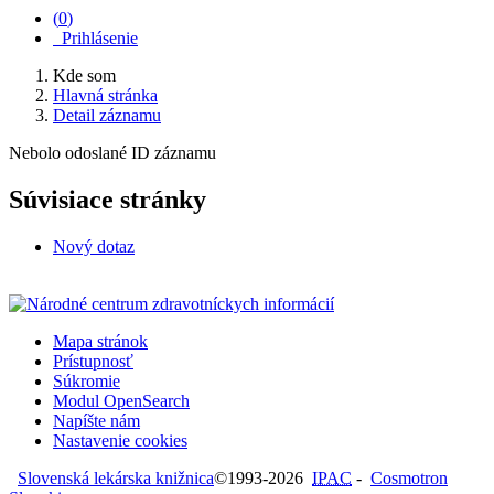
(
0
)
Prihlásenie
Kde som
Hlavná stránka
Detail záznamu
Nebolo odoslané ID záznamu
Súvisiace stránky
Nový dotaz
Mapa stránok
Prístupnosť
Súkromie
Modul OpenSearch
Napíšte nám
Nastavenie cookies
Slovenská lekárska knižnica
©1993-2026
IPAC
-
Cosmotron