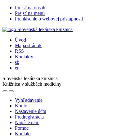
Prejsť na obsah
Prejsť na menu
Prehlásenie o webovej prístupnosti
Úvod
Mapa stránok
RSS
Kontakty
sk
en
Slovenská lekárska knižnica
Knižnica v službách medicíny
Vyhľadávanie
Konto
Nastavenie účtu
Predregistrácia
Napíšte nám
Pomoc
Kontakt