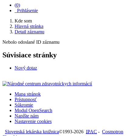
(
0
)
Prihlásenie
Kde som
Hlavná stránka
Detail záznamu
Nebolo odoslané ID záznamu
Súvisiace stránky
Nový dotaz
Mapa stránok
Prístupnosť
Súkromie
Modul OpenSearch
Napíšte nám
Nastavenie cookies
Slovenská lekárska knižnica
©1993-2026
IPAC
-
Cosmotron