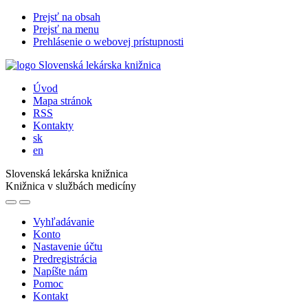
Prejsť na obsah
Prejsť na menu
Prehlásenie o webovej prístupnosti
Úvod
Mapa stránok
RSS
Kontakty
sk
en
Slovenská lekárska knižnica
Knižnica v službách medicíny
Vyhľadávanie
Konto
Nastavenie účtu
Predregistrácia
Napíšte nám
Pomoc
Kontakt