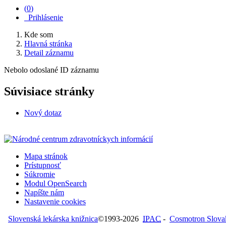
(
0
)
Prihlásenie
Kde som
Hlavná stránka
Detail záznamu
Nebolo odoslané ID záznamu
Súvisiace stránky
Nový dotaz
Mapa stránok
Prístupnosť
Súkromie
Modul OpenSearch
Napíšte nám
Nastavenie cookies
Slovenská lekárska knižnica
©1993-2026
IPAC
-
Cosmotron Slovaki