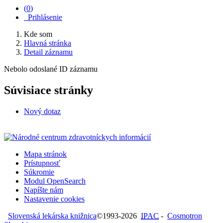
(
0
)
Prihlásenie
Kde som
Hlavná stránka
Detail záznamu
Nebolo odoslané ID záznamu
Súvisiace stránky
Nový dotaz
Mapa stránok
Prístupnosť
Súkromie
Modul OpenSearch
Napíšte nám
Nastavenie cookies
Slovenská lekárska knižnica
©1993-2026
IPAC
-
Cosmotron