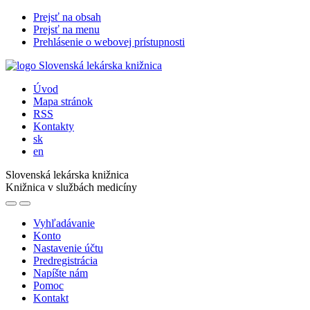
Prejsť na obsah
Prejsť na menu
Prehlásenie o webovej prístupnosti
Úvod
Mapa stránok
RSS
Kontakty
sk
en
Slovenská lekárska knižnica
Knižnica v službách medicíny
Vyhľadávanie
Konto
Nastavenie účtu
Predregistrácia
Napíšte nám
Pomoc
Kontakt