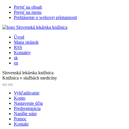
Prejsť na obsah
Prejsť na menu
Prehlásenie o webovej prístupnosti
Úvod
Mapa stránok
RSS
Kontakty
sk
en
Slovenská lekárska knižnica
Knižnica v službách medicíny
Vyhľadávanie
Konto
Nastavenie účtu
Predregistrácia
Napíšte nám
Pomoc
Kontakt