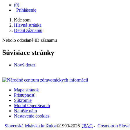
(
0
)
Prihlásenie
Kde som
Hlavná stránka
Detail záznamu
Nebolo odoslané ID záznamu
Súvisiace stránky
Nový dotaz
Mapa stránok
Prístupnosť
Súkromie
Modul OpenSearch
Napíšte nám
Nastavenie cookies
Slovenská lekárska knižnica
©1993-2026
IPAC
-
Cosmotron Slovaki