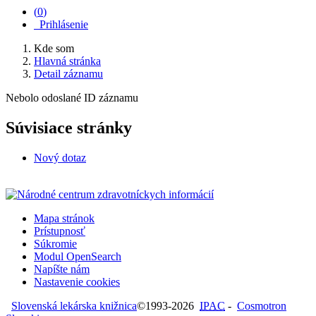
(
0
)
Prihlásenie
Kde som
Hlavná stránka
Detail záznamu
Nebolo odoslané ID záznamu
Súvisiace stránky
Nový dotaz
Mapa stránok
Prístupnosť
Súkromie
Modul OpenSearch
Napíšte nám
Nastavenie cookies
Slovenská lekárska knižnica
©1993-2026
IPAC
-
Cosmotron