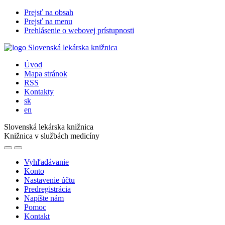
Prejsť na obsah
Prejsť na menu
Prehlásenie o webovej prístupnosti
Úvod
Mapa stránok
RSS
Kontakty
sk
en
Slovenská lekárska knižnica
Knižnica v službách medicíny
Vyhľadávanie
Konto
Nastavenie účtu
Predregistrácia
Napíšte nám
Pomoc
Kontakt