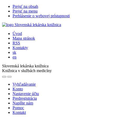
Prejsť na obsah
Prejsť na menu
Prehlásenie o webovej prístupnosti
Úvod
Mapa stránok
RSS
Kontakty
sk
en
Slovenská lekárska knižnica
Knižnica v službách medicíny
Vyhľadávanie
Konto
Nastavenie účtu
Predregistrácia
Napíšte nám
Pomoc
Kontakt