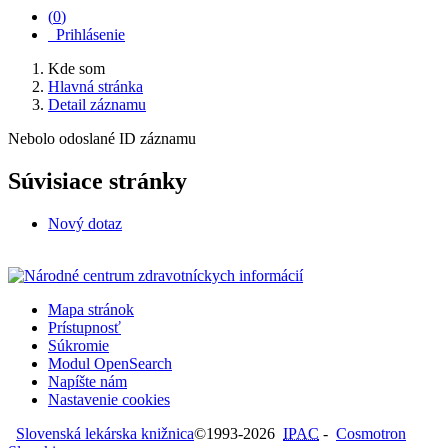
(
0
)
Prihlásenie
Kde som
Hlavná stránka
Detail záznamu
Nebolo odoslané ID záznamu
Súvisiace stránky
Nový dotaz
Mapa stránok
Prístupnosť
Súkromie
Modul OpenSearch
Napíšte nám
Nastavenie cookies
Slovenská lekárska knižnica
©1993-2026
IPAC
-
Cosmotron