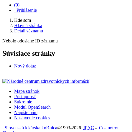
(
0
)
Prihlásenie
Kde som
Hlavná stránka
Detail záznamu
Nebolo odoslané ID záznamu
Súvisiace stránky
Nový dotaz
Mapa stránok
Prístupnosť
Súkromie
Modul OpenSearch
Napíšte nám
Nastavenie cookies
Slovenská lekárska knižnica
©1993-2026
IPAC
-
Cosmotron