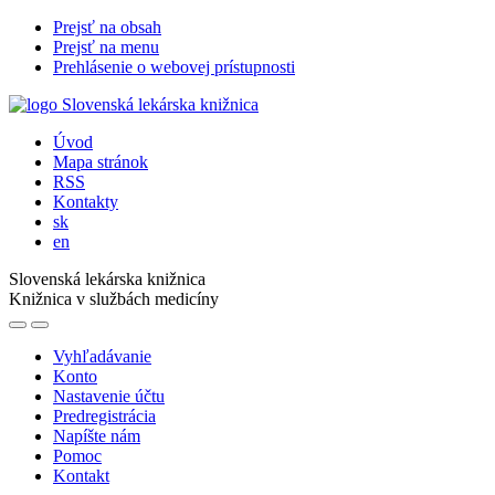
Prejsť na obsah
Prejsť na menu
Prehlásenie o webovej prístupnosti
Úvod
Mapa stránok
RSS
Kontakty
sk
en
Slovenská lekárska knižnica
Knižnica v službách medicíny
Vyhľadávanie
Konto
Nastavenie účtu
Predregistrácia
Napíšte nám
Pomoc
Kontakt