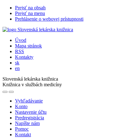
Prejsť na obsah
Prejsť na menu
Prehlásenie o webovej prístupnosti
Úvod
Mapa stránok
RSS
Kontakty
sk
en
Slovenská lekárska knižnica
Knižnica v službách medicíny
Vyhľadávanie
Konto
Nastavenie účtu
Predregistrácia
Napíšte nám
Pomoc
Kontakt