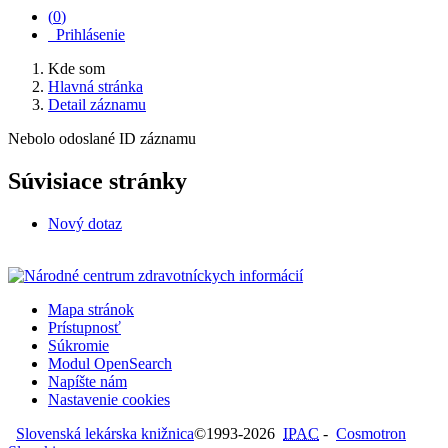
(
0
)
Prihlásenie
Kde som
Hlavná stránka
Detail záznamu
Nebolo odoslané ID záznamu
Súvisiace stránky
Nový dotaz
Mapa stránok
Prístupnosť
Súkromie
Modul OpenSearch
Napíšte nám
Nastavenie cookies
Slovenská lekárska knižnica
©1993-2026
IPAC
-
Cosmotron