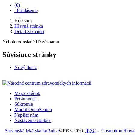
(
0
)
Prihlásenie
Kde som
Hlavná stránka
Detail záznamu
Nebolo odoslané ID záznamu
Súvisiace stránky
Nový dotaz
Mapa stránok
Prístupnosť
Súkromie
Modul OpenSearch
Napíšte nám
Nastavenie cookies
Slovenská lekárska knižnica
©1993-2026
IPAC
-
Cosmotron Slovaki