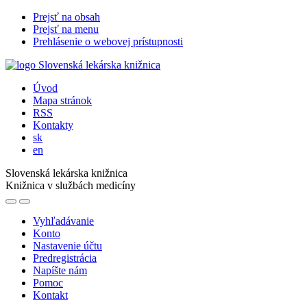
Prejsť na obsah
Prejsť na menu
Prehlásenie o webovej prístupnosti
Úvod
Mapa stránok
RSS
Kontakty
sk
en
Slovenská lekárska knižnica
Knižnica v službách medicíny
Vyhľadávanie
Konto
Nastavenie účtu
Predregistrácia
Napíšte nám
Pomoc
Kontakt