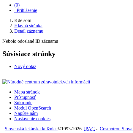
(
0
)
Prihlásenie
Kde som
Hlavná stránka
Detail záznamu
Nebolo odoslané ID záznamu
Súvisiace stránky
Nový dotaz
Mapa stránok
Prístupnosť
Súkromie
Modul OpenSearch
Napíšte nám
Nastavenie cookies
Slovenská lekárska knižnica
©1993-2026
IPAC
-
Cosmotron Slovaki