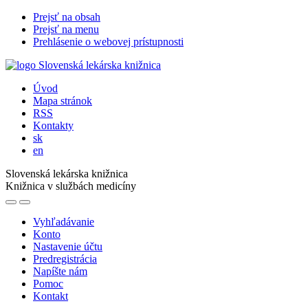
Prejsť na obsah
Prejsť na menu
Prehlásenie o webovej prístupnosti
Úvod
Mapa stránok
RSS
Kontakty
sk
en
Slovenská lekárska knižnica
Knižnica v službách medicíny
Vyhľadávanie
Konto
Nastavenie účtu
Predregistrácia
Napíšte nám
Pomoc
Kontakt