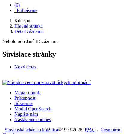
(
0
)
Prihlásenie
Kde som
Hlavná stránka
Detail záznamu
Nebolo odoslané ID záznamu
Súvisiace stránky
Nový dotaz
Mapa stránok
Prístupnosť
Súkromie
Modul OpenSearch
Napíšte nám
Nastavenie cookies
Slovenská lekárska knižnica
©1993-2026
IPAC
-
Cosmotron