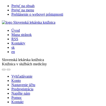
Prejsť na obsah
Prejsť na menu
Prehlásenie o webovej prístupnosti
Úvod
Mapa stránok
RSS
Kontakty
sk
en
Slovenská lekárska knižnica
Knižnica v službách medicíny
Vyhľadávanie
Konto
Nastavenie účtu
Predregistrácia
Napíšte nám
Pomoc
Kontakt