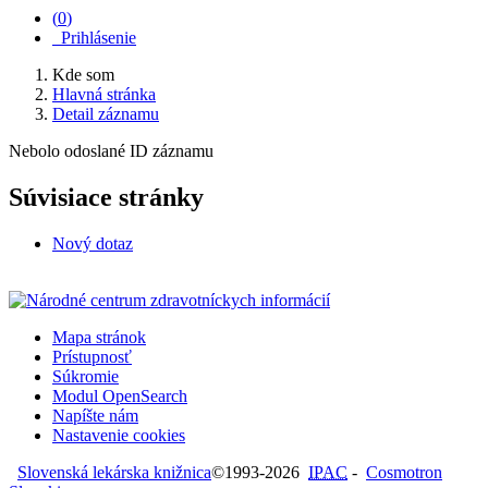
(
0
)
Prihlásenie
Kde som
Hlavná stránka
Detail záznamu
Nebolo odoslané ID záznamu
Súvisiace stránky
Nový dotaz
Mapa stránok
Prístupnosť
Súkromie
Modul OpenSearch
Napíšte nám
Nastavenie cookies
Slovenská lekárska knižnica
©1993-2026
IPAC
-
Cosmotron