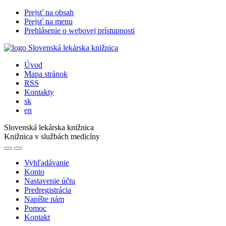
Prejsť na obsah
Prejsť na menu
Prehlásenie o webovej prístupnosti
Úvod
Mapa stránok
RSS
Kontakty
sk
en
Slovenská lekárska knižnica
Knižnica v službách medicíny
Vyhľadávanie
Konto
Nastavenie účtu
Predregistrácia
Napíšte nám
Pomoc
Kontakt