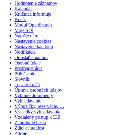
Hodnotenie záznamov
Kalendár
Knižnica informuje
Košík
Modul OpenSearch
Moje SDI
Napíšte nám
Nastavenie cookies
Nastavenie katalógu
Notifikácie
Odoslať emailom
Osobné údaje
Predregistrácia
Prihlásenie
Slovník
To sa mi páči
Úprava osobných údajov
Vybrané dokumenty
Vyhľadávanie
Výpožičky, rezervácie, …
Výsledky vyhľadávania
Vzdialený prístup k EIZ
Zabudnuté heslo
Zdieľať udalosť
Zdroje