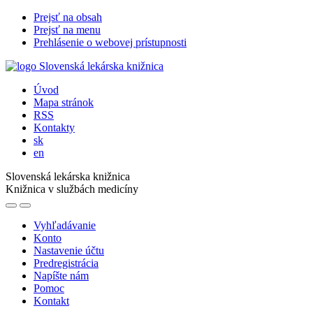
Prejsť na obsah
Prejsť na menu
Prehlásenie o webovej prístupnosti
Úvod
Mapa stránok
RSS
Kontakty
sk
en
Slovenská lekárska knižnica
Knižnica v službách medicíny
Vyhľadávanie
Konto
Nastavenie účtu
Predregistrácia
Napíšte nám
Pomoc
Kontakt