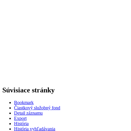
Súvisiace stránky
Bookmark
Čiastkový služobný fond
Detail záznamu
Export
História
História vyhľadávania