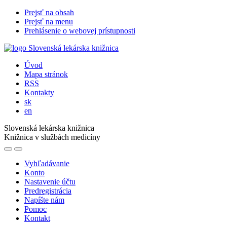
Prejsť na obsah
Prejsť na menu
Prehlásenie o webovej prístupnosti
Úvod
Mapa stránok
RSS
Kontakty
sk
en
Slovenská lekárska knižnica
Knižnica v službách medicíny
Vyhľadávanie
Konto
Nastavenie účtu
Predregistrácia
Napíšte nám
Pomoc
Kontakt