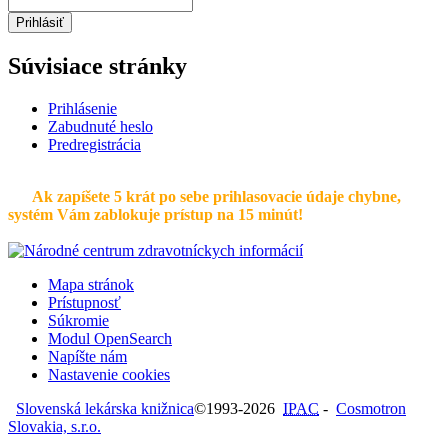
Prihlásiť
Súvisiace stránky
Prihlásenie
Zabudnuté heslo
Predregistrácia
Ak zapíšete 5 krát po sebe prihlasovacie údaje chybne,
systém Vám zablokuje prístup na 15 minút!
Mapa stránok
Prístupnosť
Súkromie
Modul OpenSearch
Napíšte nám
Nastavenie cookies
Slovenská lekárska knižnica
©1993-2026
IPAC
-
Cosmotron
Slovakia, s.r.o.