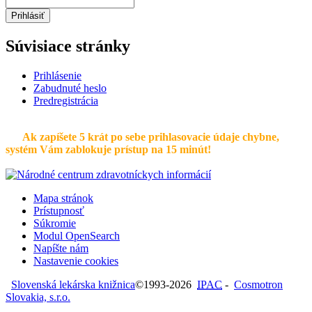
Prihlásiť
Súvisiace stránky
Prihlásenie
Zabudnuté heslo
Predregistrácia
Ak zapíšete 5 krát po sebe prihlasovacie údaje chybne,
systém Vám zablokuje prístup na 15 minút!
Mapa stránok
Prístupnosť
Súkromie
Modul OpenSearch
Napíšte nám
Nastavenie cookies
Slovenská lekárska knižnica
©1993-2026
IPAC
-
Cosmotron
Slovakia, s.r.o.