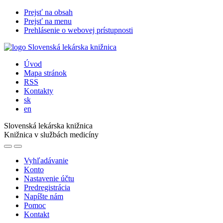
Prejsť na obsah
Prejsť na menu
Prehlásenie o webovej prístupnosti
Úvod
Mapa stránok
RSS
Kontakty
sk
en
Slovenská lekárska knižnica
Knižnica v službách medicíny
Vyhľadávanie
Konto
Nastavenie účtu
Predregistrácia
Napíšte nám
Pomoc
Kontakt