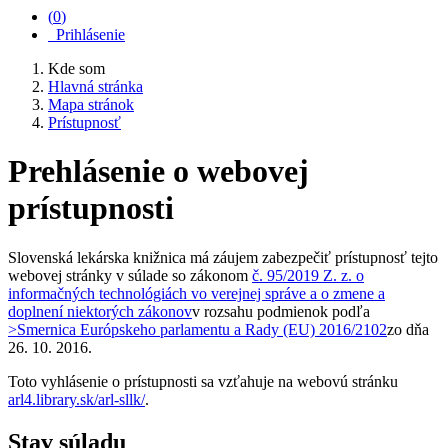
(
0
)
Prihlásenie
Kde som
Hlavná stránka
Mapa stránok
Prístupnosť
Prehlásenie o webovej
prístupnosti
Slovenská lekárska knižnica má záujem zabezpečiť prístupnosť tejto
webovej stránky v súlade so zákonom
č. 95/2019 Z. z. o
informačných technológiách vo verejnej správe a o zmene a
doplnení niektorých zákonov
v rozsahu podmienok podľa
>Smernica Európskeho parlamentu a Rady (EU) 2016/2102
zo dňa
26. 10. 2016
.
Toto vyhlásenie o prístupnosti sa vzťahuje na webovú stránku
arl4.library.sk/arl-sllk/
.
Stav súladu