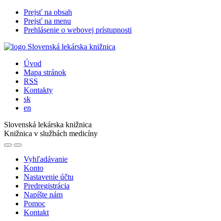
Prejsť na obsah
Prejsť na menu
Prehlásenie o webovej prístupnosti
Úvod
Mapa stránok
RSS
Kontakty
sk
en
Slovenská lekárska knižnica
Knižnica v službách medicíny
Vyhľadávanie
Konto
Nastavenie účtu
Predregistrácia
Napíšte nám
Pomoc
Kontakt