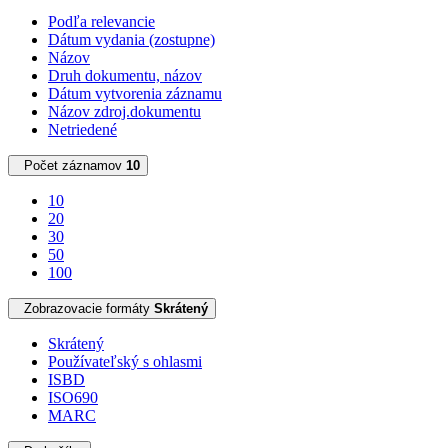
Podľa relevancie
Dátum vydania (zostupne)
Názov
Druh dokumentu, názov
Dátum vytvorenia záznamu
Názov zdroj.dokumentu
Netriedené
Počet záznamov
10
10
20
30
50
100
Zobrazovacie formáty
Skrátený
Skrátený
Používateľský s ohlasmi
ISBD
ISO690
MARC