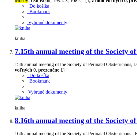
Mosby
-Year Book, 1995. 3, 108 s. [
1, z toho voľných 0, pr
Do košíka
Bookmark
Vybrané dokumenty
kniha
7.
15th annual meeting of the Society of
15th annual meeting of the Society of Perinatal Obstetricians, 
voľných 0, prezenčne 1
]
Do košíka
Bookmark
Vybrané dokumenty
kniha
8.
16th annual meeting of the Society of
16th annual meeting of the Society of Perinatal Obstetricians 