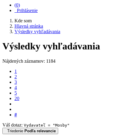
(
0
)
Prihlásenie
Kde som
Hlavná stránka
Výsledky vyhľadávania
Výsledky vyhľadávania
Nájdených záznamov: 1184
1
2
3
4
5
20
#
Váš dotaz:
Vydavateľ = "Mosby"
Triedenie
Podľa relevancie