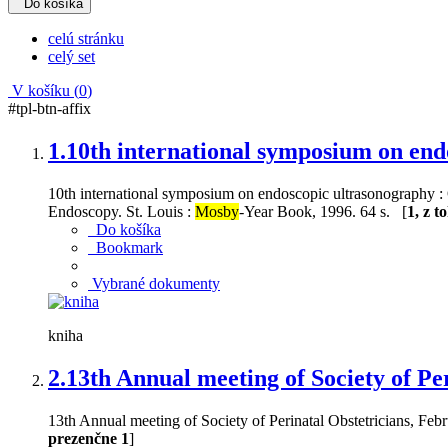
Do košíka
celú stránku
celý set
V košíku (
0
)
#tpl-btn-affix
1.
10th international symposium on end
10th international symposium on endoscopic ultrasonography : O
Endoscopy. St. Louis :
Mosby
-Year Book, 1996. 64 s. [
1, z 
Do košíka
Bookmark
Vybrané dokumenty
kniha
2.
13th Annual meeting of Society of Pe
13th Annual meeting of Society of Perinatal Obstetricians, Feb
prezenčne 1
]