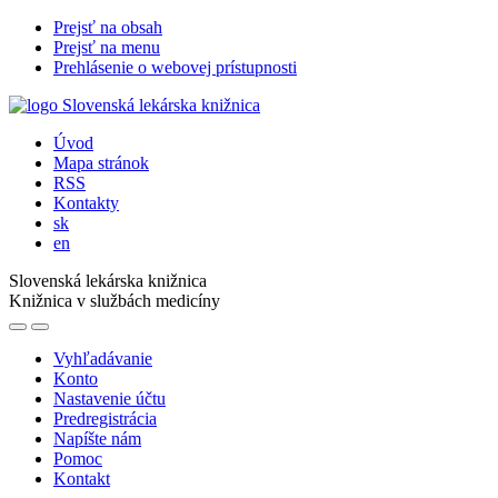
Prejsť na obsah
Prejsť na menu
Prehlásenie o webovej prístupnosti
Úvod
Mapa stránok
RSS
Kontakty
sk
en
Slovenská lekárska knižnica
Knižnica v službách medicíny
Vyhľadávanie
Konto
Nastavenie účtu
Predregistrácia
Napíšte nám
Pomoc
Kontakt