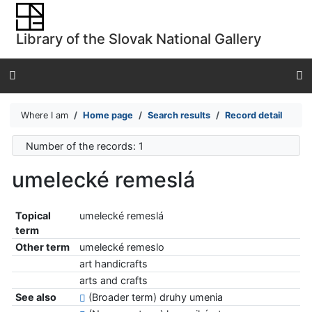
Go to content
Go to menu
Library of the Slovak National Gallery
Accessibility declaration
Where I am
Home page
Search results
Record detail
Number of the records: 1
umelecké remeslá
Topical
umelecké remeslá
term
Other term
umelecké remeslo
art handicrafts
arts and crafts
See also
(Broader term) druhy umenia