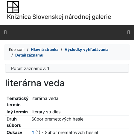
Prejsť na obsah
Prejsť na menu
Knižnica Slovenskej národnej galerie
Prehlásenie o webovej prístupnosti
Kde som
Hlavná stránka
Výsledky vyhľadávania
Detail záznamu
Počet záznamov: 1
literárna veda
Tematický
literárna veda
termín
Iný termín
literary studies
Druh
Súbor premetových hesiel
súboru
Odkazy
(1) - Súbor premetových hesiel