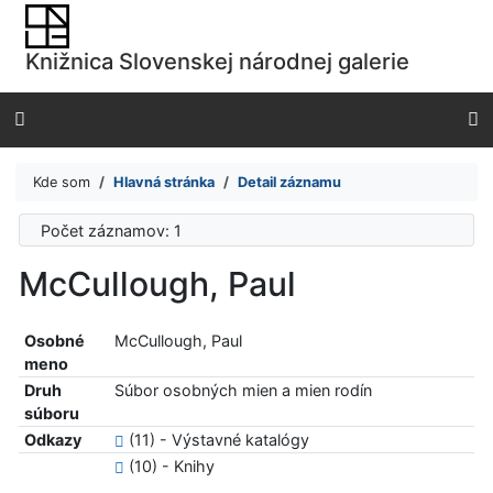
Prejsť na obsah
Prejsť na menu
Knižnica Slovenskej národnej galerie
Prehlásenie o webovej prístupnosti
Kde som
Hlavná stránka
Detail záznamu
Počet záznamov: 1
McCullough, Paul
Osobné
McCullough, Paul
meno
Druh
Súbor osobných mien a mien rodín
súboru
Odkazy
(11) - Výstavné katalógy
(10) - Knihy