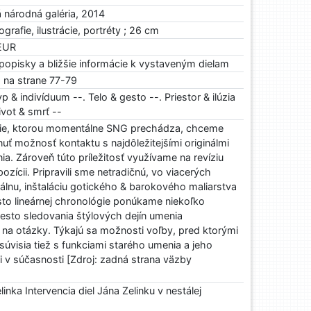
á národná galéria, 2014
ografie, ilustrácie, portréty ; 26 cm
EUR
popisky a bližšie informácie k vystaveným dielam
a na strane 77-79
p & indivíduum --. Telo & gesto --. Priestor & ilúzia
ivot & smrť --
cie, ktorou momentálne SNG prechádza, chceme
ť možnosť kontaktu s najdôležitejšími originálmi
a. Zároveň túto príležitosť využívame na revíziu
ozícii. Pripravili sme netradičnú, vo viacerých
lnu, inštaláciu gotického & barokového maliarstva
to lineárnej chronológie ponúkame niekoľko
sto sledovania štýlových dejín umenia
 na otázky. Týkajú sa možnosti voľby, pred ktorými
 súvisia tiež s funkciami starého umenia a jeho
i v súčasnosti [Zdroj: zadná strana väzby
linka Intervencia diel Jána Zelinku v nestálej