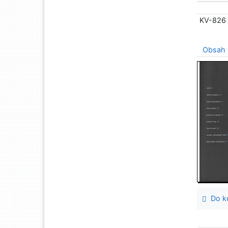
KV-826
Obsah
Do ko