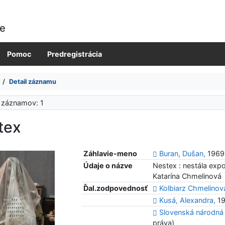
ie
Pomoc
Predregistrácia
Detail záznamu
 záznamov: 1
tex
Záhlavie-meno
Buran, Dušan,
1969-
Údaje o názve
Nestex : nestála expo
Katarína Chmelinová
Ďal.zodpovednosť
Kolbiarz Chmelinová
Kusá, Alexandra,
19
Slovenská národná g
práva)