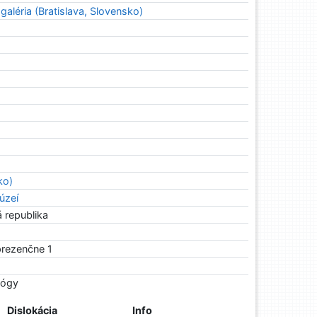
aléria (Bratislava, Slovensko)
ko)
múzeí
 republika
prezenčne 1
lógy
Dislokácia
Info