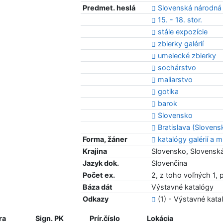
Predmet. heslá
Slovenská národná g
15. - 18. stor.
stále expozície
zbierky galérií
umelecké zbierky
sochárstvo
maliarstvo
gotika
barok
Slovensko
Bratislava (Slovens
Forma, žáner
katalógy galérií a 
Krajina
Slovensko, Slovenská
Jazyk dok.
Slovenčina
Počet ex.
2, z toho voľných 1, 
Báza dát
Výstavné katalógy
Odkazy
(1) - Výstavné kata
ra
Sign. PK
Prír.číslo
Lokácia