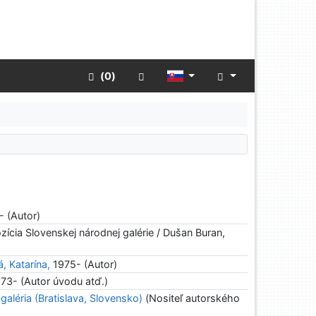
Rozšírené vyhľadávanie
 (
0
)
 (Autor)
zícia Slovenskej národnej galérie / Dušan Buran,
, Katarína,
1975- (Autor)
73- (Autor úvodu atď.)
aléria (Bratislava, Slovensko)
(Nositeľ autorského