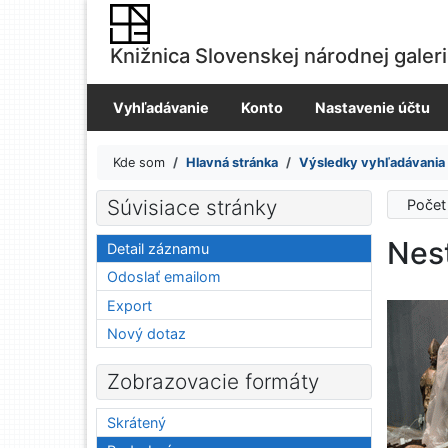
Prejsť na obsah
Prejsť na menu
Knižnica Slovenskej národnej galer
Prehlásenie o webovej prístupnosti
Vyhľadávanie
Konto
Nastavenie účtu
Kde som
Hlavná stránka
Výsledky vyhľadávania
Súvisiace stránky
Počet
Nes
Detail záznamu
Odoslať emailom
Export
Nový dotaz
Zobrazovacie formáty
Skrátený