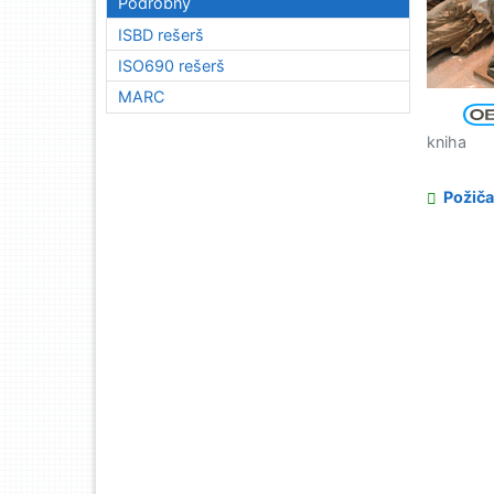
Podrobný
ISBD rešerš
ISO690 rešerš
MARC
kniha
Požiča