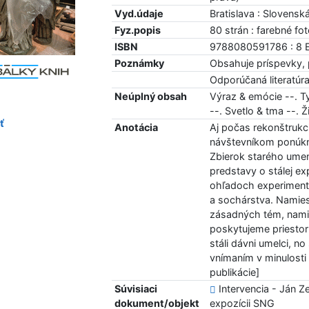
Vyd.údaje
Bratislava : Slovensk
Fyz.popis
80 strán : farebné fot
ISBN
9788080591786 : 8 
Poznámky
Obsahuje príspevky, 
Odporúčaná literatúr
Neúplný obsah
Výraz & emócie --. Ty
--. Svetlo & tma --. Ž
ť
Anotácia
Aj počas rekonštruk
návštevníkom ponúknu
Zbierok starého umeni
predstavy o stálej exp
ohľadoch experimentá
a sochárstva. Namies
zásadných tém, namie
poskytujeme priestor
stáli dávni umelci, no
vnímaním v minulosti 
publikácie]
Súvisiaci
Intervencia - Ján Ze
dokument/objekt
expozícii SNG