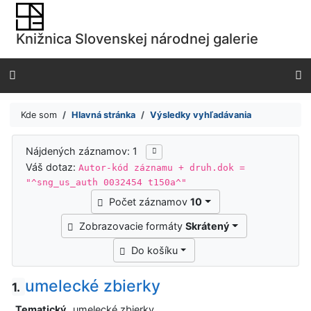
Prejsť na obsah
Prejsť na menu
Knižnica Slovenskej národnej galerie
Prehlásenie o webovej prístupnosti
Kde som
Hlavná stránka
Výsledky vyhľadávania
Výsledky vyhľadávania
Nájdených záznamov: 1
Váš dotaz:
Autor-kód záznamu + druh.dok =
"^sng_us_auth 0032454 t150a^"
Počet záznamov
10
Zobrazovacie formáty
Skrátený
Do košíku
umelecké zbierky
1.
Tematický
umelecké zbierky