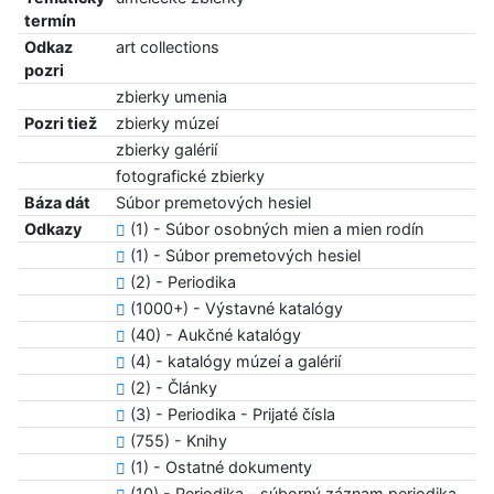
termín
Odkaz
art collections
pozri
zbierky umenia
Pozri tiež
zbierky múzeí
zbierky galérií
fotografické zbierky
Báza dát
Súbor premetových hesiel
Odkazy
(1) - Súbor osobných mien a mien rodín
(1) - Súbor premetových hesiel
(2) - Periodika
(1000+) - Výstavné katalógy
(40) - Aukčné katalógy
(4) - katalógy múzeí a galérií
(2) - Články
(3) - Periodika - Prijaté čísla
(755) - Knihy
(1) - Ostatné dokumenty
(10) - Periodika - súborný záznam periodika