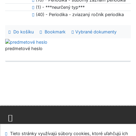
(1) - ***neurčený typ***
(40) - Periodika - zviazaný ročník periodika
Do košíku
Bookmark
Vybrané dokumenty
predmetové heslo
Advanced Rapid Library
Mapa stránok
Prístupnosť
Súkromie
Tieto stránky využívajú súbory cookies, ktoré uľahčujú ich