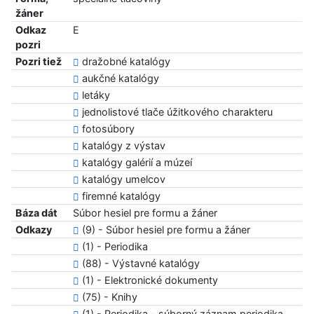
žáner
Odkaz
E
pozri
Pozri tiež
dražobné katalógy
aukčné katalógy
letáky
jednolistové tlače úžitkového charakteru
fotosúbory
katalógy z výstav
katalógy galérií a múzeí
katalógy umelcov
firemné katalógy
Báza dát
Súbor hesiel pre formu a žáner
Odkazy
(9) - Súbor hesiel pre formu a žáner
(1) - Periodika
(88) - Výstavné katalógy
(1) - Elektronické dokumenty
(75) - Knihy
(1) - Periodika - súborný záznam periodika