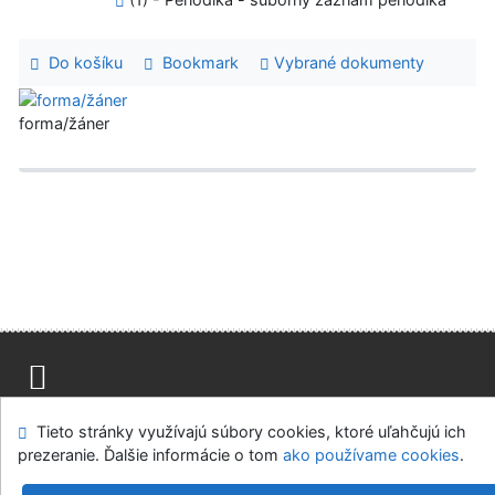
Do košíku
Bookmark
Vybrané dokumenty
forma/žáner
Advanced Rapid Library
Mapa stránok
Prístupnosť
Súkromie
Tieto stránky využívajú súbory cookies, ktoré uľahčujú ich
Modul OpenSearch
Napíšte nám
Nastavenie cookies
prezeranie. Ďalšie informácie o tom
ako používame cookies
.