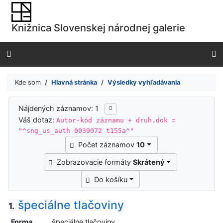
Prejsť na obsah
Prejsť na menu
Knižnica Slovenskej národnej galerie
Prehlásenie o webovej prístupnosti
Kde som
Hlavná stránka
Výsledky vyhľadávania
Výsledky vyhľadávania
Nájdených záznamov: 1
Váš dotaz:
Autor-kód záznamu + druh.dok =
"^sng_us_auth 0039072 t155a^"
Počet záznamov
10
Zobrazovacie formáty
Skrátený
Do košíku
špeciálne tlačoviny
1.
Forma,
špeciálne tlačoviny