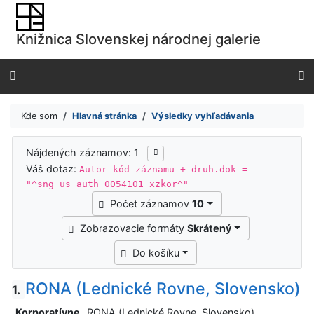
Prejsť na obsah
Prejsť na menu
Knižnica Slovenskej národnej galerie
Prehlásenie o webovej prístupnosti
Kde som
Hlavná stránka
Výsledky vyhľadávania
Výsledky vyhľadávania
Nájdených záznamov: 1
Váš dotaz:
Autor-kód záznamu + druh.dok =
"^sng_us_auth 0054101 xzkor^"
Počet záznamov
10
Zobrazovacie formáty
Skrátený
Do košíku
RONA (Lednické Rovne, Slovensko)
1.
Korporatívne
RONA (Lednické Rovne, Slovensko)