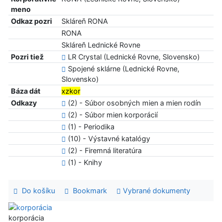
meno
Odkaz pozri
Skláreň RONA
RONA
Skláreň Lednické Rovne
Pozri tiež
LR Crystal (Lednické Rovne, Slovensko)
Spojené sklárne (Lednické Rovne,
Slovensko)
Báza dát
xzkor
Odkazy
(2) - Súbor osobných mien a mien rodín
(2) - Súbor mien korporácií
(1) - Periodika
(10) - Výstavné katalógy
(2) - Firemná literatúra
(1) - Knihy
Do košíku
Bookmark
Vybrané dokumenty
korporácia