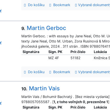
Do košíku
Bookmark
Vybrané dokument
ť
Martin Gerboc
9.
Martin Gerboc. : with essays by Jane Neal, Otto M. Ur
texty Jane Neal, Otto M. Urban, Zora Rusinová & Miros
ť
jihočeská galerie, 2024 . 311 strán . ISBN 9788076411
Signatúra
Sign. PK
Prír.číslo
Lokácia
MZ 4F
51182
Knižnica
Do košíku
Bookmark
Vybrané dokument
Martin Vais
10.
Martin Vais / Bohumír Bachratý . [Bez miesta vydania] 
9788057055587 . [
1, z toho voľných 0, prezenčne 1
]
ť
Signatúra
Sign. PK
Prír.číslo
Lokácia