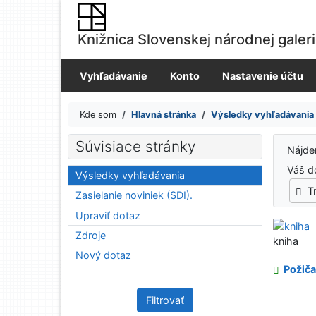
Prejsť na obsah
Prejsť na menu
Knižnica Slovenskej národnej galer
Prehlásenie o webovej prístupnosti
Vyhľadávanie
Konto
Nastavenie účtu
Kde som
Hlavná stránka
Výsledky vyhľadávania
Výsledky vyhľadávania
Súvisiace stránky
Nájd
Váš d
Výsledky vyhľadávania
T
Zasielanie noviniek (SDI).
Upraviť dotaz
Zdroje
kniha
Nový dotaz
Požiča
Filtrovať