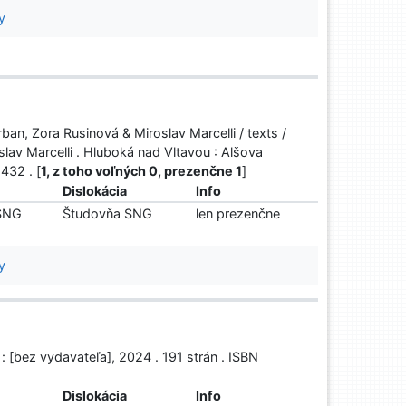
y
ban, Zora Rusinová & Miroslav Marcelli / texts /
lav Marcelli . Hluboká nad Vltavou : Alšova
432 . [
1, z toho voľných 0, prezenčne 1
]
Dislokácia
Info
 SNG
Študovňa SNG
len prezenčne
y
: [bez vydavateľa], 2024 . 191 strán . ISBN
Dislokácia
Info