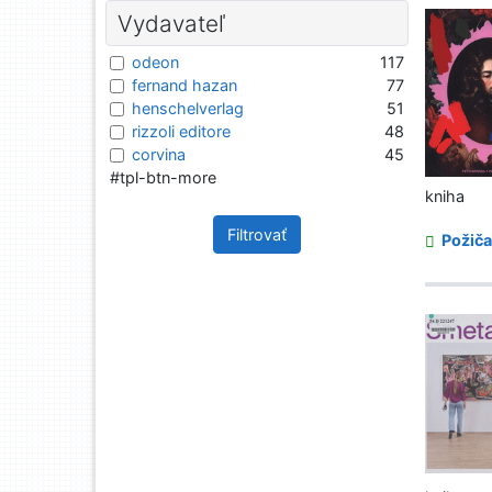
Vydavateľ
odeon
117
fernand hazan
77
henschelverlag
51
rizzoli editore
48
corvina
45
#tpl-btn-more
kniha
Filtrovať
Požiča