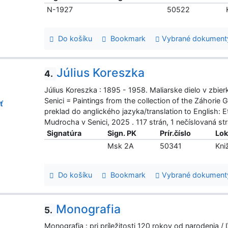
N-1927
50522
Do košíku
Bookmark
Vybrané dokument
Július Koreszka
4.
Július Koreszka : 1895 - 1958. Maliarske dielo v zbi
Senici = Paintings from the collection of the Záhorie 
ť
preklad do anglického jazyka/translation to English: E
Mudrocha v Senici, 2025 . 117 strán, 1 nečíslovaná s
Signatúra
Sign. PK
Prír.číslo
Lok
Msk 2A
50341
Kni
Do košíku
Bookmark
Vybrané dokument
Monografia
5.
Monografia : pri príležitosti 120 rokov od narodenia / 