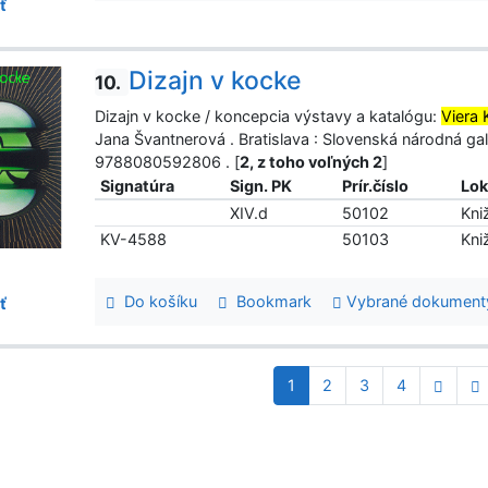
ť
Dizajn v kocke
10.
Dizajn v kocke / koncepcia výstavy a katalógu:
Viera 
Jana Švantnerová . Bratislava : Slovenská národná gal
9788080592806 . [
2, z toho voľných 2
]
Signatúra
Sign. PK
Prír.číslo
Lok
XIV.d
50102
Kni
KV-4588
50103
Kni
Do košíku
Bookmark
Vybrané dokument
ť
1
2
3
4