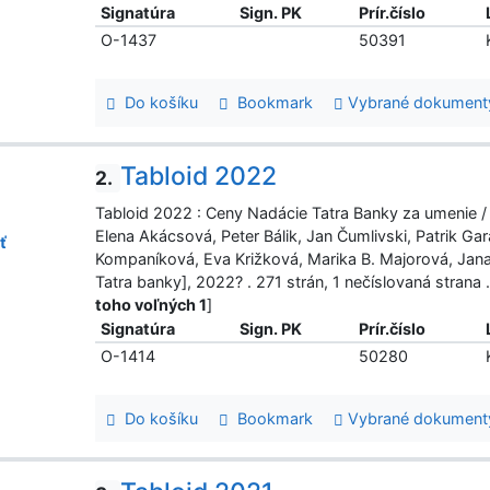
Signatúra
Sign. PK
Prír.číslo
O-1437
50391
Do košíku
Bookmark
Vybrané dokument
Tabloid 2022
2.
Tabloid 2022 : Ceny Nadácie Tatra Banky za umenie / šéf
Elena Akácsová, Peter Bálik, Jan Čumlivski, Patrik Ga
ť
Kompaníková, Eva Križková, Marika B. Majorová, Jana 
Tatra banky], 2022? . 271 strán, 1 nečíslovaná stra
toho voľných 1
]
Signatúra
Sign. PK
Prír.číslo
O-1414
50280
Do košíku
Bookmark
Vybrané dokument