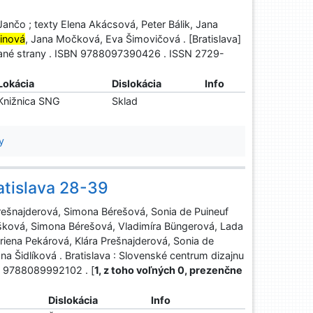
p Jančo ; texty Elena Akácsová, Peter Bálik, Jana
einová
, Jana Močková, Eva Šimovičová . [Bratislava]
lované strany . ISBN 9788097390426 . ISSN 2729-
Lokácia
Dislokácia
Info
Knižnica SNG
Sklad
y
atislava 28-39
Prešnajderová, Simona Bérešová, Sonia de Puineuf
Rišková, Simona Bérešová, Vladimíra Büngerová, Lada
driena Pekárová, Klára Prešnajderová, Sonia de
na Šidlíková . Bratislava : Slovenské centrum dizajnu
SBN 9788089992102 . [
1, z toho voľných 0, prezenčne
Dislokácia
Info