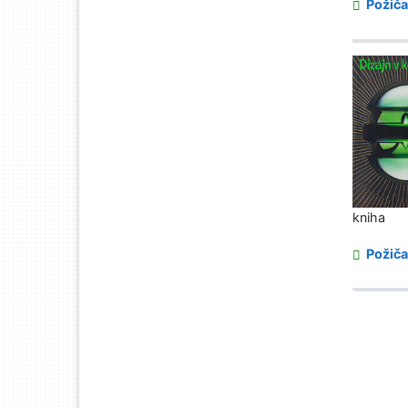
Požiča
kniha
Požiča