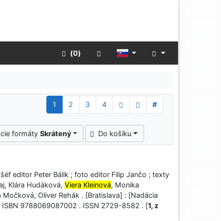
Rozšírené vyhľadávanie
 (
0
)
1
2
3
4
#
cie formáty
Skrátený
Do košíku
 editor Peter Bálik ; foto editor Filip Jančo ; texty
raj, Klára Hudáková,
Viera Kleinová
, Monika
Močková, Oliver Rehák . [Bratislava] : [Nadácia
na . ISBN 9788069087002 . ISSN 2729-8582 . [
1, z