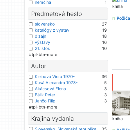
nemčina
1
kniha
Predmetové heslo
Požiča
slovensko
27
katalógy z výstav
19
dizajn
18
výstavy
16
21. stor.
10
#tpl-btn-more
Autor
Kleinová Viera 1970-
36
Kusá Alexandra 1973-
5
Akácsová Elena
3
Bálik Peter
3
Jančo Filip
3
#tpl-btn-more
Krajina vydania
kniha
Slovensko, Slovenská republika
35