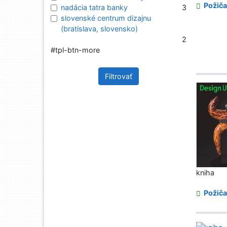
Požiča
nadácia tatra banky
3
slovenské centrum dizajnu
(bratislava, slovensko)
2
#tpl-btn-more
Filtrovať
kniha
Požiča