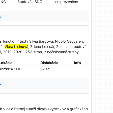
 SNG
Študovňa SNG
len prezenčne
y
function / texty Silvia Bárdová, Nicolò Ceccarelli,
vá,
Viera Kleinová
, Zdeno Kolesár, Zuzana Labudová,
uki, 2019-2020 . 253 strán, 3 nečíslované strany .
Lokácia
Dislokácia
Info
Knižnica SNG
Sklad
y
 v celoštátnej súťaži dizajnu výrobkov a grafického