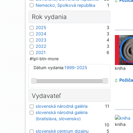
Požiča
Nemecko, Spolková republika
1
Rok vydania
2025
3
2024
3
2023
4
2022
3
2021
6
#tpl-btn-more
Dátum vydania:
1999-2025
kniha
Požiča
Vydavateľ
slovenská národná galéria
11
slovenská národná galéria
(bratislava, slovensko)
kniha
10
slovenské centrum dizajnu
5