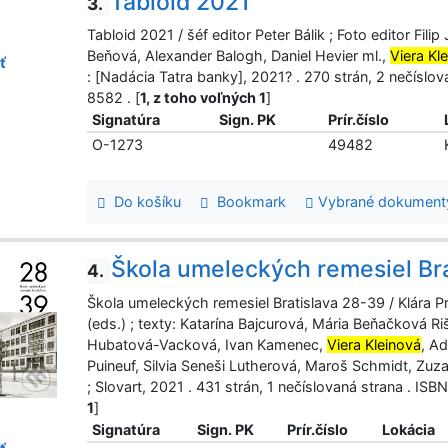
Tabloid 2021
3.
Tabloid 2021 / šéf editor Peter Bálik ; Foto editor Fili
Beňová, Alexander Balogh, Daniel Hevier ml.,
Viera Kl
ť
: [Nadácia Tatra banky], 2021? . 270 strán, 2 nečís
8582 . [
1, z toho voľných 1
]
Signatúra
Sign. PK
Prír.číslo
O-1273
49482
Do košíku
Bookmark
Vybrané dokument
Škola umeleckých remesiel Br
4.
Škola umeleckých remesiel Bratislava 28-39 / Klára 
(eds.) ; texty: Katarína Bajcurová, Mária Beňačková 
Hubatová-Vacková, Ivan Kamenec,
Viera Kleinová
, A
Puineuf, Silvia Seneši Lutherová, Maroš Schmidt, Zuza
; Slovart, 2021 . 431 strán, 1 nečíslovaná strana . I
1
]
Signatúra
Sign. PK
Prír.číslo
Lokácia