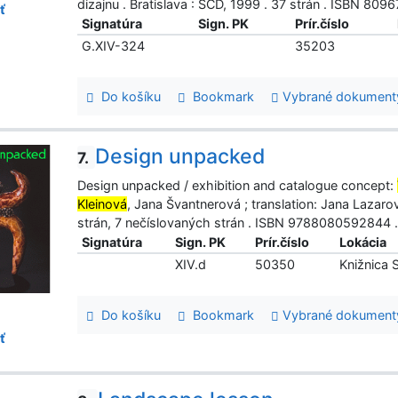
dizajnu . Bratislava : SCD, 1999 . 37 strán . ISBN 8096
ť
Signatúra
Sign. PK
Prír.číslo
G.XIV-324
35203
Do košíku
Bookmark
Vybrané dokument
Design unpacked
7.
Design unpacked / exhibition and catalogue concept:
Kleinová
, Jana Švantnerová ; translation: Jana Lazarov
strán, 7 nečíslovaných strán . ISBN 9788080592844 .
Signatúra
Sign. PK
Prír.číslo
Lokácia
XIV.d
50350
Knižnica
Do košíku
Bookmark
Vybrané dokument
ť