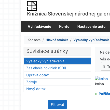
Prejsť na obsah
Prejsť na menu
Knižnica Slovenskej národnej galer
Prehlásenie o webovej prístupnosti
Vyhľadávanie
Konto
Nastavenie účtu
Kde som
Hlavná stránka
Výsledky vyhľadávania
Výsledky vyhľadávania
Súvisiace stránky
Nájd
Váš d
Výsledky vyhľadávania
T
Zasielanie noviniek (SDI).
Upraviť dotaz
Zdroje
kniha
Nový dotaz
Požiča
Filtrovať