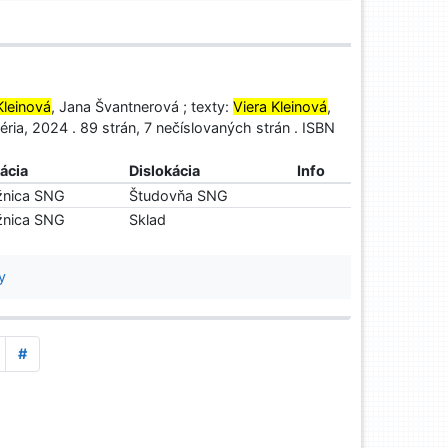
Kleinová
, Jana Švantnerová ; texty:
Viera Kleinová
,
éria, 2024 . 89 strán, 7 nečíslovaných strán . ISBN
ácia
Dislokácia
Info
žnica SNG
Študovňa SNG
žnica SNG
Sklad
y
#