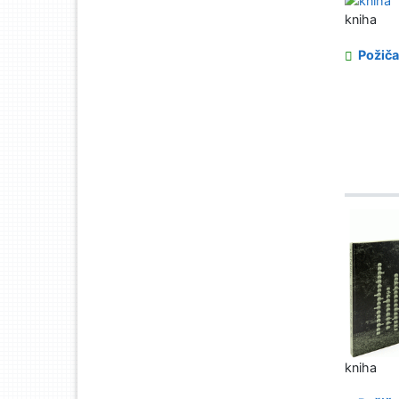
kniha
Požiča
kniha