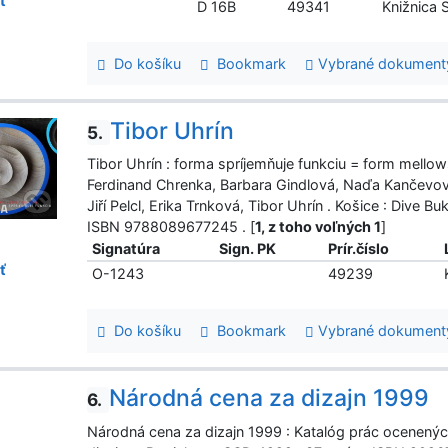
ť
D 16B
49341
Knižnica
Do košíku
Bookmark
Vybrané dokument
Tibor Uhrín
5.
Tibor Uhrín : forma spríjemňuje funkciu = form mellows 
Ferdinand Chrenka, Barbara Gindlová, Naďa Kančevo
Jiří Pelcl, Erika Trnková, Tibor Uhrín . Košice : Dive B
ISBN 9788089677245 . [
1, z toho voľných 1
]
Signatúra
Sign. PK
Prír.číslo
ť
O-1243
49239
Do košíku
Bookmark
Vybrané dokument
Národná cena za dizajn 1999
6.
Národná cena za dizajn 1999 : Katalóg prác ocenených