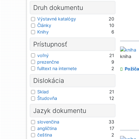
Druh dokumentu
Výstavné katalógy
20
Články
10
Knihy
6
Prístupnosť
voľný
21
kniha
prezenčne
9
fulltext na internete
2
Požiča
Dislokácia
Sklad
21
Študovňa
12
Jazyk dokumentu
slovenčina
33
angličtina
17
čeština
2