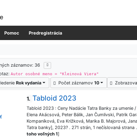
ie
Pomoc
Predregistrácia
ených záznamov: 36
otaz:
Autor osobné meno = "Kleinová Viera"
riedenie
Rok vydania
Počet záznamov
10
Zobrazova
Tabloid 2023
1.
Tabloid 2023 : Ceny Nadácie Tatra Banky za umenie / šéf
Elena Akácsová, Peter Bálik, Jan Čumlivski, Patrik Ga
ť
Kompaníková, Eva Križková, Marika B. Majorová, Jana 
Tatra banky], 2023? . 271 strán, 1 nečíslovaná stra
toho voľných 1
]