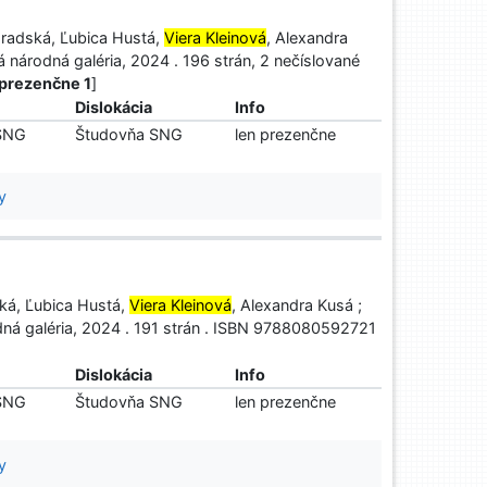
hradská, Ľubica Hustá,
Viera Kleinová
, Alexandra
ká národná galéria, 2024 . 196 strán, 2 nečíslované
, prezenčne 1
]
Dislokácia
Info
 SNG
Študovňa SNG
len prezenčne
y
ská, Ľubica Hustá,
Viera Kleinová
, Alexandra Kusá ;
rodná galéria, 2024 . 191 strán . ISBN 9788080592721
Dislokácia
Info
 SNG
Študovňa SNG
len prezenčne
y