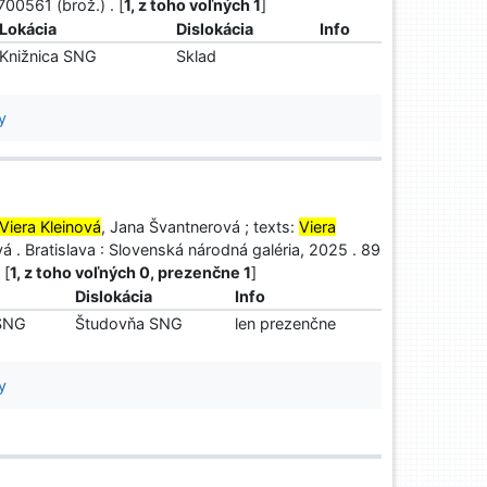
700561 (brož.) . [
1, z toho voľných 1
]
Lokácia
Dislokácia
Info
Knižnica SNG
Sklad
y
Viera Kleinová
, Jana Švantnerová ; texts:
Viera
á . Bratislava : Slovenská národná galéria, 2025 . 89
 [
1, z toho voľných 0, prezenčne 1
]
Dislokácia
Info
 SNG
Študovňa SNG
len prezenčne
y