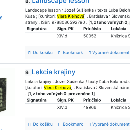
Landscape lesson
8.
Landscape lesson : Jozef Sušienka / texts Ľuba Belo
Kusá ; [kurátori:
Viera Kleinová
] . Bratislava : Slovens
ť
strany . ISBN 9788080592790 . [
1, z toho voľných 0
Signatúra
Sign. PK
Prír.číslo
Lokácia
XIV.d
50052
Knižnica
Do košíku
Bookmark
Vybrané dokument
Lekcia krajiny
9.
Lekcia krajiny : Jozef Sušienka / texty Ľuba Belohrad
[kurátori:
Viera Kleinová
] . Bratislava : Slovenská ná
. [
1, z toho voľných 0, prezenčne 1
]
Signatúra
Sign. PK
Prír.číslo
Lokácia
XIV.d
49966
Knižnica
Do košíku
Bookmark
Vybrané dokument