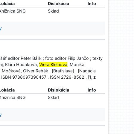
Lokácia
Dislokácia
Info
Knižnica SNG
Sklad
y
 editor Peter Bálik ; foto editor Filip Jančo ; texty
raj, Klára Hudáková,
Viera Kleinová
, Monika
Močková, Oliver Rehák . [Bratislava] : [Nadácia
na . ISBN 9788097390457 . ISSN 2729-8582 . [
1, z
Lokácia
Dislokácia
Info
Knižnica SNG
Sklad
y