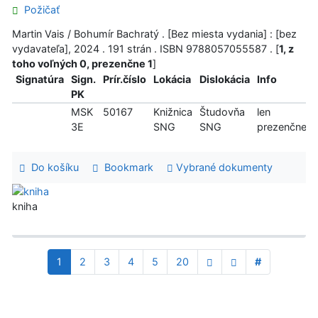
Požičať
Martin Vais / Bohumír Bachratý . [Bez miesta vydania] : [bez
vydavateľa], 2024 . 191 strán . ISBN 9788057055587 . [
1, z
toho voľných 0, prezenčne 1
]
Signatúra
Sign.
Prír.číslo
Lokácia
Dislokácia
Info
PK
MSK
50167
Knižnica
Študovňa
len
3E
SNG
SNG
prezenčne
Do košíku
Bookmark
Vybrané dokumenty
kniha
1
2
3
4
5
20
#