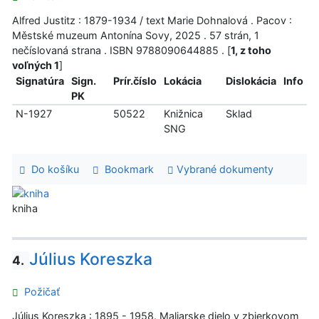
Alfred Justitz : 1879-1934 / text Marie Dohnalová . Pacov :
Městské muzeum Antonína Sovy, 2025 . 57 strán, 1
nečíslovaná strana . ISBN 9788090644885 . [
1, z toho
voľných 1
]
Signatúra
Sign.
Prír.číslo
Lokácia
Dislokácia
Info
PK
N-1927
50522
Knižnica
Sklad
SNG
Do košíku
Bookmark
Vybrané dokumenty
kniha
Július Koreszka
4.
Požičať
Július Koreszka : 1895 - 1958. Maliarske dielo v zbierkovom