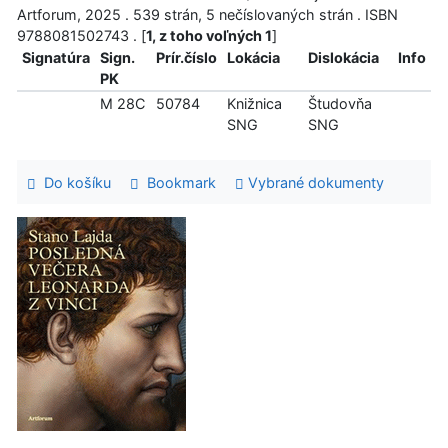
Artforum, 2025 . 539 strán, 5 nečíslovaných strán . ISBN
9788081502743 . [
1, z toho voľných 1
]
Signatúra
Sign.
Prír.číslo
Lokácia
Dislokácia
Info
PK
M 28C
50784
Knižnica
Študovňa
SNG
SNG
Do košíku
Bookmark
Vybrané dokumenty