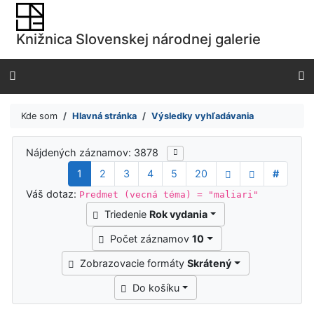
Prejsť na obsah
Prejsť na menu
Knižnica Slovenskej národnej galerie
Prehlásenie o webovej prístupnosti
Kde som
Hlavná stránka
Výsledky vyhľadávania
Výsledky vyhľadávania
Nájdených záznamov: 3878
1
2
3
4
5
20
#
Váš dotaz:
Predmet (vecná téma) = "maliari"
Triedenie
Rok vydania
Počet záznamov
10
Zobrazovacie formáty
Skrátený
Do košíku