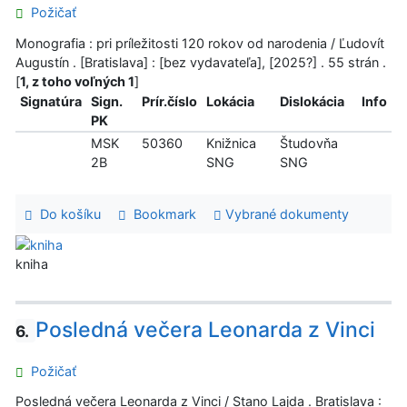
Požičať
Monografia : pri príležitosti 120 rokov od narodenia / Ľudovít
Augustín . [Bratislava] : [bez vydavateľa], [2025?] . 55 strán .
[
1, z toho voľných 1
]
Signatúra
Sign.
Prír.číslo
Lokácia
Dislokácia
Info
PK
MSK
50360
Knižnica
Študovňa
2B
SNG
SNG
Do košíku
Bookmark
Vybrané dokumenty
kniha
Posledná večera Leonarda z Vinci
6.
Požičať
Posledná večera Leonarda z Vinci / Stano Lajda . Bratislava :