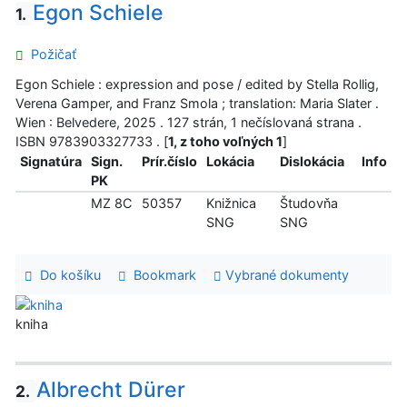
Egon Schiele
1.
Požičať
Egon Schiele : expression and pose / edited by Stella Rollig,
Verena Gamper, and Franz Smola ; translation: Maria Slater .
Wien : Belvedere, 2025 . 127 strán, 1 nečíslovaná strana .
ISBN 9783903327733 . [
1, z toho voľných 1
]
Signatúra
Sign.
Prír.číslo
Lokácia
Dislokácia
Info
PK
MZ 8C
50357
Knižnica
Študovňa
SNG
SNG
Do košíku
Bookmark
Vybrané dokumenty
kniha
Albrecht Dürer
2.