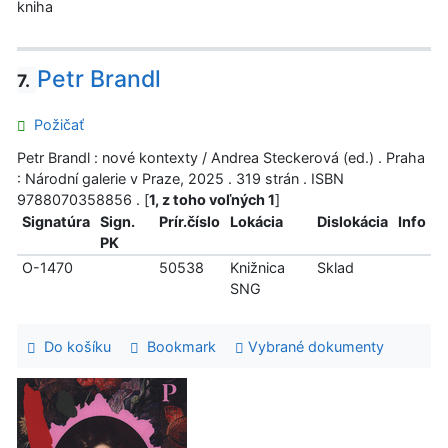
kniha
Petr Brandl
7.
Požičať
Petr Brandl : nové kontexty / Andrea Steckerová (ed.) . Praha
: Národní galerie v Praze, 2025 . 319 strán . ISBN
9788070358856 . [
1, z toho voľných 1
]
Signatúra
Sign.
Prír.číslo
Lokácia
Dislokácia
Info
PK
O-1470
50538
Knižnica
Sklad
SNG
Do košíku
Bookmark
Vybrané dokumenty