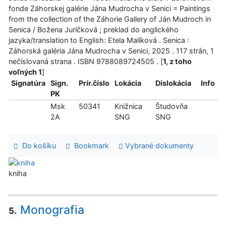
fonde Záhorskej galérie Jána Mudrocha v Senici = Paintings
from the collection of the Záhorie Gallery of Ján Mudroch in
Senica / Božena Juríčková ; preklad do anglického
jazyka/translation to English: Etela Malíková . Senica :
Záhorská galéria Jána Mudrocha v Senici, 2025 . 117 strán, 1
nečíslovaná strana . ISBN 9788089724505 . [
1, z toho
voľných 1
]
Signatúra
Sign.
Prír.číslo
Lokácia
Dislokácia
Info
PK
Msk
50341
Knižnica
Študovňa
2A
SNG
SNG
Do košíku
Bookmark
Vybrané dokumenty
kniha
Monografia
5.