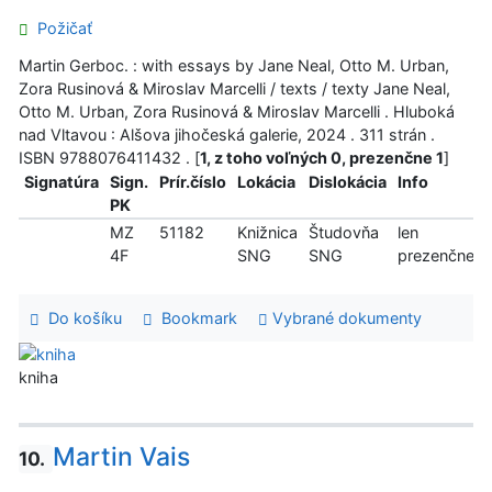
Požičať
Martin Gerboc. : with essays by Jane Neal, Otto M. Urban,
Zora Rusinová & Miroslav Marcelli / texts / texty Jane Neal,
Otto M. Urban, Zora Rusinová & Miroslav Marcelli . Hluboká
nad Vltavou : Alšova jihočeská galerie, 2024 . 311 strán .
ISBN 9788076411432 . [
1, z toho voľných 0, prezenčne 1
]
Signatúra
Sign.
Prír.číslo
Lokácia
Dislokácia
Info
PK
MZ
51182
Knižnica
Študovňa
len
4F
SNG
SNG
prezenčne
Do košíku
Bookmark
Vybrané dokumenty
kniha
Martin Vais
10.