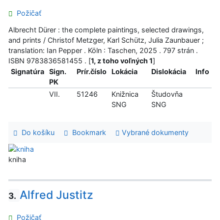
Požičať
Albrecht Dürer : the complete paintings, selected drawings,
and prints / Christof Metzger, Karl Schütz, Julia Zaunbauer ;
translation: Ian Pepper . Köln : Taschen, 2025 . 797 strán .
ISBN 9783836581455 . [
1, z toho voľných 1
]
Signatúra
Sign.
Prír.číslo
Lokácia
Dislokácia
Info
PK
VII.
51246
Knižnica
Študovňa
SNG
SNG
Do košíku
Bookmark
Vybrané dokumenty
kniha
Alfred Justitz
3.
Požičať