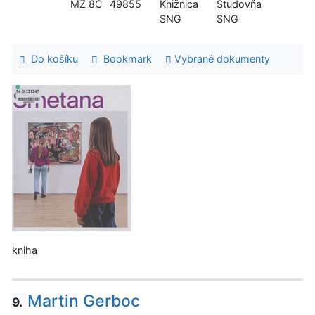
MZ 8C
49855
Knižnica
Študovňa
SNG
SNG
Do košíku
Bookmark
Vybrané dokumenty
kniha
Martin Gerboc
9.