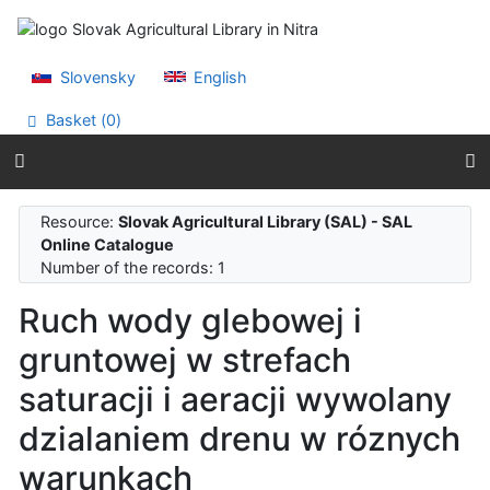
Go to content
Go to menu
Accessibility declaration
Slovensky
English
Basket (
0
)
Resource:
Slovak Agricultural Library (SAL) - SAL
Online Catalogue
Number of the records: 1
Ruch wody glebowej i
gruntowej w strefach
saturacji i aeracji wywolany
dzialaniem drenu w róznych
warunkach