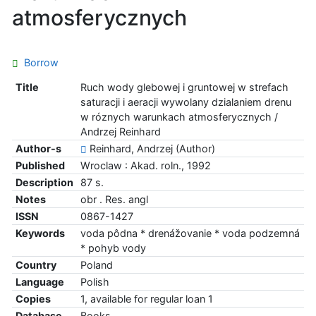
atmosferycznych
Borrow
Title
Ruch wody glebowej i gruntowej w strefach
saturacji i aeracji wywolany dzialaniem drenu
w róznych warunkach atmosferycznych /
Andrzej Reinhard
Author-s
Reinhard, Andrzej (Author)
Published
Wroclaw : Akad. roln., 1992
Description
87 s.
Notes
obr . Res. angl
ISSN
0867-1427
Keywords
voda pôdna * drenážovanie * voda podzemná
* pohyb vody
Country
Poland
Language
Polish
Copies
1, available for regular loan 1
Database
Books