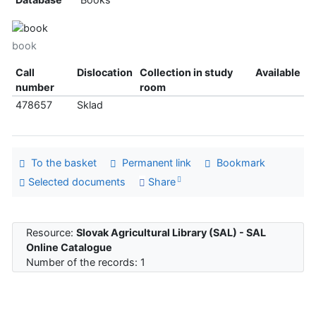
book
Call
Dislocation
Collection in study
Available
number
room
478657
Sklad
To the basket
Permanent link
Bookmark
Selected documents
Share
Resource:
Slovak Agricultural Library (SAL) - SAL
Online Catalogue
Number of the records: 1