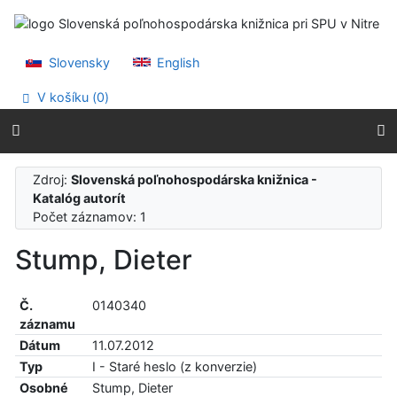
Prejsť na obsah
Prejsť na menu
Prehlásenie o webovej prístupnosti
Slovensky
English
V košíku (
0
)
Zdroj:
Slovenská poľnohospodárska knižnica -
Katalóg autorít
Počet záznamov: 1
Stump, Dieter
Č.
0140340
záznamu
Dátum
11.07.2012
Typ
I - Staré heslo (z konverzie)
Osobné
Stump, Dieter