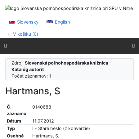
Prejsť na obsah
Prejsť na menu
Prehlásenie o webovej prístupnosti
Slovensky
English
V košíku (
0
)
Zdroj:
Slovenská poľnohospodárska knižnica -
Katalóg autorít
Počet záznamov: 1
Hartmans, S
Č.
0140688
záznamu
Dátum
11.07.2012
Typ
I - Staré heslo (z konverzie)
Osobné
Hartmans, S.