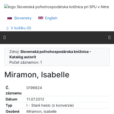
Prejsť na obsah
Prejsť na menu
Prehlásenie o webovej prístupnosti
Slovensky
English
V košíku (
0
)
Zdroj:
Slovenská poľnohospodárska knižnica -
Katalóg autorít
Počet záznamov: 1
Miramon, Isabelle
Č.
0196624
záznamu
Dátum
11.07.2012
Typ
I - Staré heslo (z konverzie)
Osobné
Miramon, Isabelle