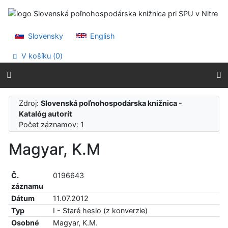
Prejsť na obsah
Prejsť na menu
Prehlásenie o webovej prístupnosti
Slovensky
English
V košíku (
0
)
Zdroj:
Slovenská poľnohospodárska knižnica -
Katalóg autorít
Počet záznamov: 1
Magyar, K.M
Č.
0196643
záznamu
Dátum
11.07.2012
Typ
I - Staré heslo (z konverzie)
Osobné
Magyar, K.M.